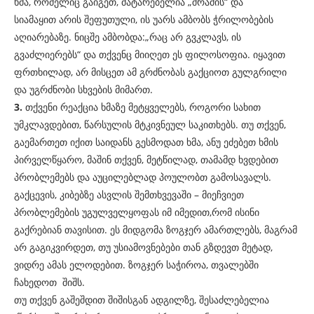
ხმა, რომელიც გაიგეთ, მატარებელია „შრამის“ და
სიამაყით არის შეფუთული, ის უარს ამბობს ჭრილობების
აღიარებაზე. ნიცშე ამბობდა:„რაც არ გვკლავს, ის
გვაძლიერებს“ და თქვენც მიიღეთ ეს ფილოსოფია. იყავით
ფრთხილად, არ მისცეთ ამ გრძნობას გაქციოთ გულგრილი
და უგრძნობი სხვების მიმართ.
3.
თქვენი რეაქცია ხმაზე მეტყველებს, როგორი სახით
უმკლავდებით, წარსულის მტკივნეულ საკითხებს. თუ თქვენ,
გაემართეთ იქით საიდანს გესმოდათ ხმა, ანუ ეძებეთ ხმის
პირველწყარო, მაშინ თქვენ, მეტწილად, თამამდ ხვდებით
პრობლემებს და აუცილებლად პოულობთ გამოსავალს.
გაქცევის, კიბებზე ასვლის შემთხვევაში – მიეჩვიეთ
პრობლემების უგულველყოფას იმ იმედით,რომ ისინი
გაქრებიან თავისით. ეს მიდგომა ზოგჯერ ამართლებს, მაგრამ
არ გაგიკვირდეთ, თუ უსიამოვნებები თან გზდევთ მეტად,
ვიდრე ამას ელოდებით. ზოგჯერ საჭიროა, თვალებში
ჩახედოთ შიშს.
თუ თქვენ გაშეშდით შიშისგან ადგილზე, შესაძლებელია