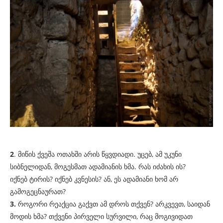
2
. მიწის ქვეშა ოთახში არის წყვდიადი. უცებ, ამ უკუნი
სიბნელიდან, მოგესმათ ადამიანის ხმა. რას იძახის ის?
იქნებ ტირის? იქნებ კვნესის? ან, ეს ადამიანი ხომ არ
გამოგეცნაურათ?
3.
როგორი რეაქცია გაქვთ ამ დროს თქვენ? არკვევთ, საიდან
მოდის ხმა? თქვენი პირველი სურვილი, რაც მოგივიდათ