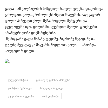
გალა
– ამ ქალბატონის ნამდვილი სახელი ელენა დიაკონოვა
გახლდათ. გალა ცნობილი ესპანელი მხატვრის, სალვადორ
დალის პირველი ქალი, მუზა, მოდელი, მენეჯერი და
ყველაფერი იყო. დალიმ მის გვერდით შეძლო ფსიქიკური
არამდგრადობა დაემარცხებინა.
“მე მიყვარს გალა მამაზე, დედაზე, პიკასოზე მეტად. მე ის
ფულზე მეტადაც კი მიყვარს. მადლობა გალა”, – ამბობდა
სალვადორ დალი.
ᲚᲔᲕ ᲢᲝᲚᲡᲢᲝᲘ
ᲒᲐᲑᲠᲘᲔᲚ ᲒᲐᲠᲡᲘᲐ ᲛᲐᲠᲙᲔᲡᲘ
ᲣᲘᲜᲡᲢᲝᲜ ᲩᲔᲠᲩᲘᲚᲘ
ᲡᲐᲚᲕᲐᲓᲝᲠ ᲓᲐᲚᲘ
ᲤᲔᲓᲔᲠᲘᲙᲝ ᲤᲔᲚᲘᲜᲘ
ᲯᲝᲜ ᲚᲔᲜᲝᲜᲘ