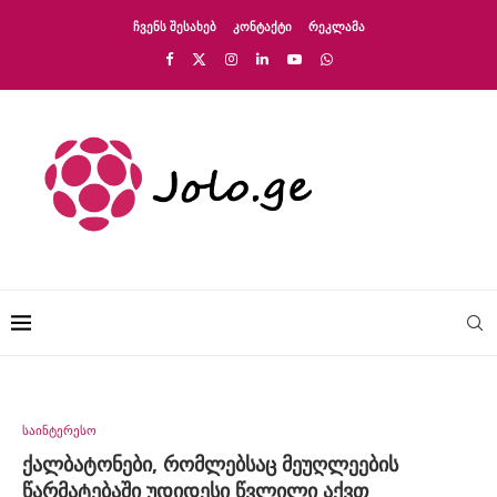
ᲩᲕᲔᲜᲡ ᲨᲔᲡᲐᲮᲔᲑ
ᲙᲝᲜᲢᲐᲥᲢᲘ
ᲠᲔᲙᲚᲐᲛᲐ
საინტერესო
ქალბატონები, რომლებსაც მეუღლეების
წარმატებაში უდიდესი წვლილი აქვთ