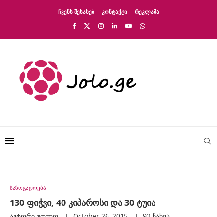
ᲩᲕᲔᲜᲡ ᲨᲔᲡᲐᲮᲔᲑ
ᲙᲝᲜᲢᲐᲥᲢᲘ
ᲠᲔᲙᲚᲐᲛᲐ
საზოგადოება
130 ფიჭვი, 40 კიპაროსი და 30 ტუია
ავტორი
Ჟოლო
October 26, 2015
92
ნახვა