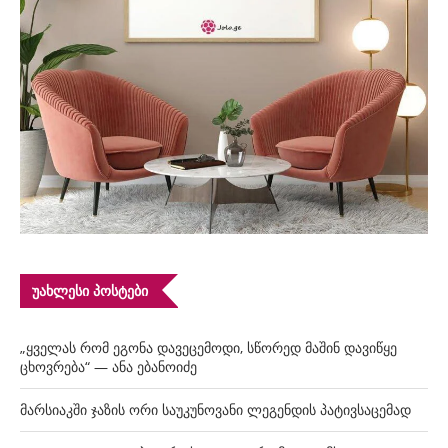
ᲣᲐᲮᲚᲔᲡᲘ ᲞᲝᲡᲢᲔᲑᲘ
„ყველას რომ ეგონა დავეცემოდი, სწორედ მაშინ დავიწყე
ცხოვრება“ — ანა ებანოიძე
მარსიაკში ჯაზის ორი საუკუნოვანი ლეგენდის პატივსაცემად