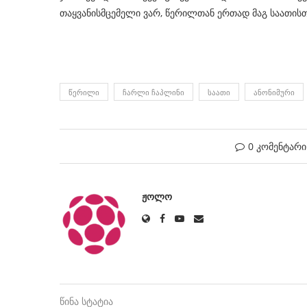
თაყვანისმცემელი ვარ, წერილთან ერთად მაგ საათისთვ
ᲬᲔᲠᲘᲚᲘ
ᲩᲐᲠᲚᲘ ᲩᲐᲞᲚᲘᲜᲘ
ᲡᲐᲐᲗᲘ
ᲐᲜᲝᲜᲘᲛᲣᲠᲘ
0 კომენტარი
ᲟᲝᲚᲝ
წინა სტატია