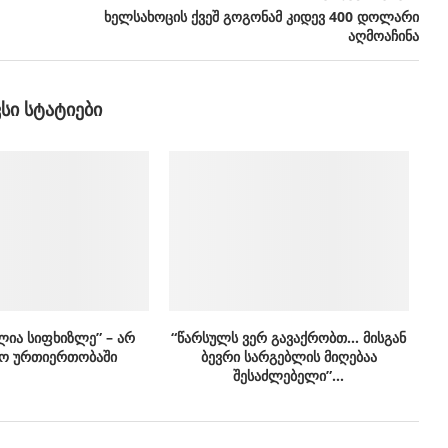
ხელსახოცის ქვეშ გოგონამ კიდევ 400 დოლარი
აღმოაჩინა
ᲕᲡᲘ ᲡᲢᲐᲢᲘᲔᲑᲘ
ლია სიფხიზლე” – არ
“წარსულს ვერ გავაქრობთ… მისგან
ო ურთიერთობაში
ბევრი სარგებლის მიღებაა
შესაძლებელი”…