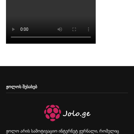
ᲟᲝᲚᲝᲡ ᲨᲔᲡᲐᲮᲔᲑ
ჟოლო არის სამოტივაციო ინტერნეტ ჟურნალი, რომელიც