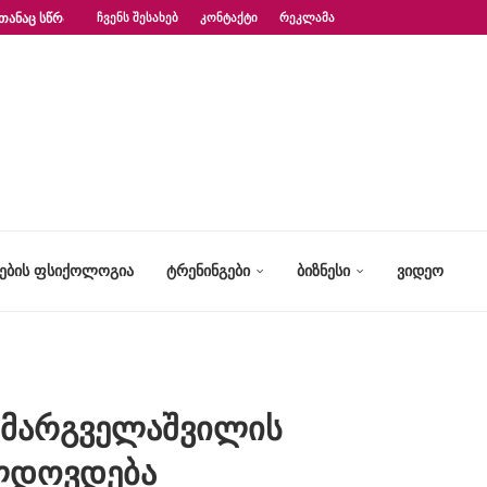
ᲗᲐᲜᲐᲪ ᲡᲬᲠᲐᲤᲐᲓ?“ – ᲤᲡᲘᲥᲝᲚᲝᲒᲘᲡ...
ᲩᲕᲔᲜᲡ ᲨᲔᲡᲐᲮᲔᲑ
ᲙᲝᲜᲢᲐᲥᲢᲘ
ᲠᲔᲙᲚᲐᲛᲐ
ᲢᲔᲑᲘᲡ ᲤᲡᲘᲥᲝᲚᲝᲒᲘᲐ
ᲢᲠᲔᲜᲘᲜᲒᲔᲑᲘ
ᲑᲘᲖᲜᲔᲡᲘ
ᲕᲘᲓᲔᲝ
ი მარგველაშვილის
ლდოვდება