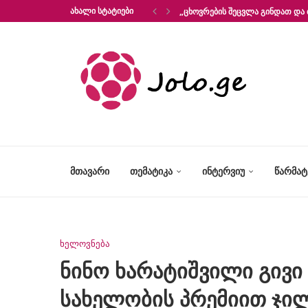
ᲐᲮᲐᲚᲘ ᲡᲢᲐᲢᲘᲔᲑᲘ
„ᲪᲮᲝᲕᲠᲔᲑᲘᲡ ᲨᲔᲪᲕᲚᲐ ᲒᲘᲜᲓᲐᲗ ᲓᲐ 
ᲛᲗᲐᲕᲐᲠᲘ
ᲗᲔᲛᲐᲢᲘᲙᲐ
ᲘᲜᲢᲔᲠᲕᲘᲣ
ᲬᲐᲠᲛᲐ
ხელოვნება
ნინო ხარატიშვილი გივ
სახელობის პრემიით ჯი