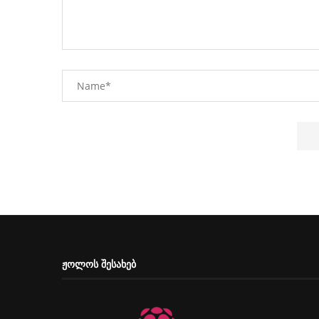
ᲟᲝᲚᲝᲡ ᲨᲔᲡᲐᲮᲔᲑ