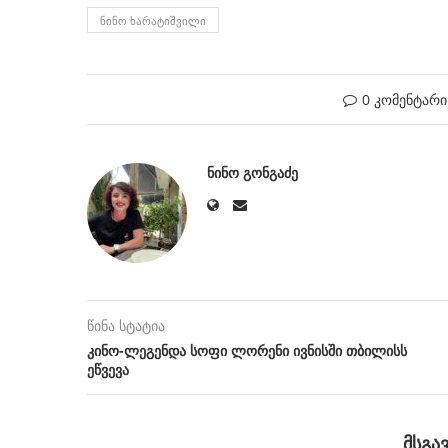
ᲜᲘᲜᲝ ᲮᲐᲠᲐᲢᲘᲨᲕᲘᲚᲘ
0 კომენტარი
ᲜᲘᲜᲝ ᲒᲝᲜᲒᲐᲫᲔ
წინა სტატია
კინო-ლეგენდა სოფი ლორენი ივნისში თბილისს
ეწვევა
ᲛᲡᲒᲐ