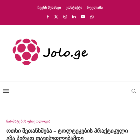
ᲩᲕᲔᲜᲡ ᲨᲔᲡᲐᲮᲔᲑ
ᲙᲝᲜᲢᲐᲥᲢᲘ
ᲠᲔᲙᲚᲐᲛᲐ
წარმატების ფსიქოლოგია
ოთხი შეთანხმება – ტოლტეკების პრაქტიკული
გზა პირად თავისუფლებამდე