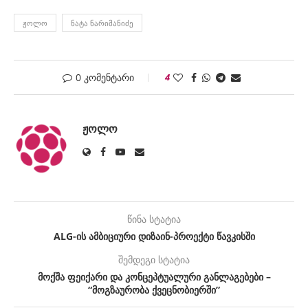
ᲟᲝᲚᲝ
ᲜᲐᲢᲐ ᲜᲐᲠᲘᲛᲐᲜᲘᲫᲔ
0 კომენტარი
4
ᲟᲝᲚᲝ
წინა სტატია
ALG-ის ამბიციური დიზაინ-პროექტი წავკისში
შემდეგი სტატია
მოქშა ფეიქარი და კონცეპტუალური განლაგებები –
“მოგზაურობა ქვეცნობიერში”