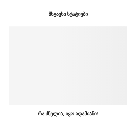
ᲛᲡᲒᲐᲕᲡᲘ ᲡᲢᲐᲢᲘᲔᲑᲘ
რა ძნელია, იყო ადამიანი!