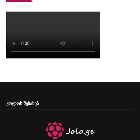
ᲟᲝᲚᲝᲡ ᲨᲔᲡᲐᲮᲔᲑ