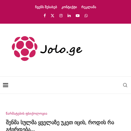
ᲩᲕᲔᲜᲡ ᲨᲔᲡᲐᲮᲔᲑ
ᲙᲝᲜᲢᲐᲥᲢᲘ
ᲠᲔᲙᲚᲐᲛᲐ
წარმატების ფსიქოლოგია
შენმა სულმა ყველაზე უკეთ იცის, როდის რა
გჭირდება…