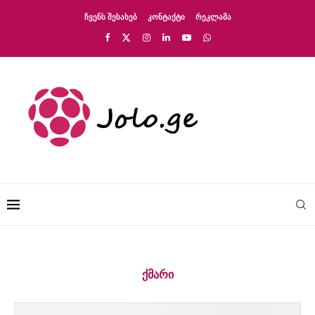
ᲩᲕᲔᲜᲡ ᲨᲔᲡᲐᲮᲔᲑ
ᲙᲝᲜᲢᲐᲥᲢᲘ
ᲠᲔᲙᲚᲐᲛᲐ
ᲥᲛᲐᲠᲘ