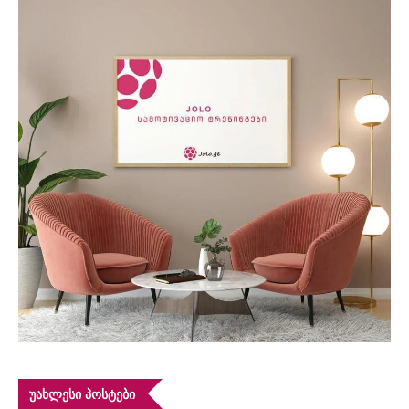
ᲣᲐᲮᲚᲔᲡᲘ ᲞᲝᲡᲢᲔᲑᲘ