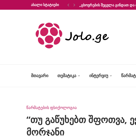
ᲐᲮᲐᲚᲘ ᲡᲢᲐᲢᲘᲔᲑᲘ
„ᲪᲮᲝᲕᲠᲔᲑᲘᲡ ᲨᲔᲪᲕᲚᲐ ᲒᲘᲜᲓᲐᲗ ᲓᲐ 
ᲛᲗᲐᲕᲐᲠᲘ
ᲗᲔᲛᲐᲢᲘᲙᲐ
ᲘᲜᲢᲔᲠᲕᲘᲣ
ᲬᲐᲠᲛᲐ
წარმატების ფსიქოლოგია
“თუ გაწუხებთ შფოთვა, ე
მორჯანი