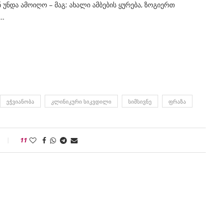
უნდა ამოიღო – მაგ: ახალი ამბების ყურება, ზოგიერთ
ს…
ᲔᲭᲕᲘᲐᲜᲝᲑᲐ
ᲙᲚᲘᲜᲘᲙᲣᲠᲘ ᲡᲘᲙᲕᲓᲘᲚᲘ
ᲡᲘᲛᲡᲘᲕᲜᲔ
ᲤᲠᲐᲖᲐ
11