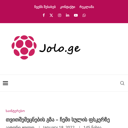
ᲩᲕᲔᲜᲡ ᲨᲔᲡᲐᲮᲔᲑ
ᲙᲝᲜᲢᲐᲥᲢᲘ
ᲠᲔᲙᲚᲐᲛᲐ
საინტერესო
თვითშემეცნების გზა – ჩემი სულის ფსკერზე
ავტორი
Ჟოლო
January 18, 2022
145
ნახვა