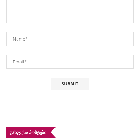
ᲣᲐᲮᲚᲔᲡᲘ ᲞᲝᲡᲢᲔᲑᲘ