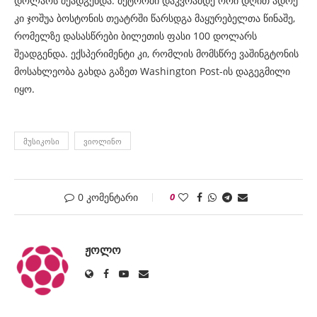
დოლარს შეადგენდა. მეტროში დაკვრამდე ორი დღით ადრე
კი ჯოშუა ბოსტონის თეატრში წარსდგა მაყურებელთა წინაშე,
რომელზე დასასწრები ბილეთის ფასი 100 დოლარს
შეადგენდა. ექსპერიმენტი კი, რომლის მომსწრე ვაშინგტონის
მოსახლეობა გახდა გაზეთ Washington Post-ის დაგეგმილი
იყო.
ᲛᲣᲡᲘᲙᲝᲡᲘ
ᲕᲘᲝᲚᲘᲜᲝ
0 კომენტარი
0
ᲟᲝᲚᲝ