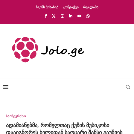
ᲩᲕᲔᲜᲡ ᲨᲔᲡᲐᲮᲔᲑ
ᲙᲝᲜᲢᲐᲥᲢᲘ
ᲠᲔᲙᲚᲐᲛᲐ
საინტერესო
ადამიანებმა, რომელთაც ქუჩის მუსიკოსი
დააიგნორეს ხელიდან საოცარი შანსი გაუშვეს