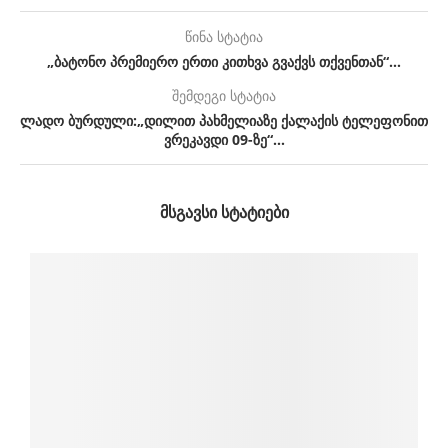
წინა სტატია
„ბატონო პრემიერო ერთი კითხვა გვაქვს თქვენთან“…
შემდეგი სტატია
ლადო ბურდული:„დილით პახმელიაზე ქალაქის ტელეფონით
ვრეკავდი 09-ზე“…
ᲛᲡᲒᲐᲕᲡᲘ ᲡᲢᲐᲢᲘᲔᲑᲘ