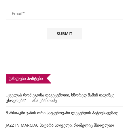
ᲣᲐᲮᲚᲔᲡᲘ ᲞᲝᲡᲢᲔᲑᲘ
„ყველას რომ ეგონა დავეცემოდი, სწორედ მაშინ დავიწყე
ცხოვრება“ — ანა ებანოიძე
მარსიაკში ჯაზის ორი საუკუნოვანი ლეგენდის პატივსაცემად
JAZZ IN MARCIAC პატარა სოფელი, რომელიც მსოფლიო