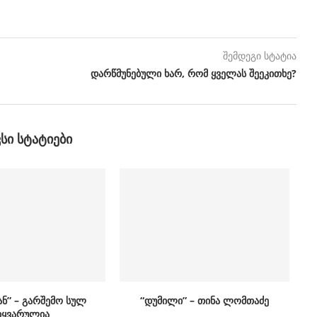
შემდეგი სტატია
დარწმუნებული ხარ, რომ ყველას შეეკითხე?
ᲕᲡᲘ ᲡᲢᲐᲢᲘᲔᲑᲘ
ან” – გარშემო სულ
“დუმილი” – თინა ლომთაძე
იყვარულია