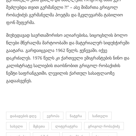
შეძლებდა თვით გერმანელი ?!” – ასე მიმართა გრიგოლ
რობაქიძეს გერმანელმა პოეტმა და მკვლევარმა ტასილიო
ფონ შეფერმა.
მიუხედავად საერთაშორისო აღიარებისა, სიცოცხლის ბოლო
წლები მწერალმა მარტოობაში და მატერიალურ სიდუხჭირეში
გაატარა. გარდაიცვალა 1962 წელს, ჟენევაში, იქვე
დაკრძალეს. 1976 წელს კი ქართველი ემიგრანტების ნინო და
კალისტრატე სალიების თაოსნობით გრიგოლ რობაქიძის
ნეშტი საფრანგეთში, ლევილის ქართულ სასაფლაოზე
გადაასვენეს.
ᲓᲐᲑᲐᲓᲔᲑᲘᲡ ᲓᲦᲔ
ᲔᲕᲠᲝᲞᲐ
ᲜᲐᲢᲕᲠᲐ
ᲡᲐᲜᲗᲔᲚᲘ
ᲡᲐᲮᲔᲚᲘ
ᲛᲪᲮᲔᲗᲐ
ᲚᲘᲢᲔᲠᲐᲢᲣᲠᲐ
ᲒᲠᲘᲒᲝᲚ ᲠᲝᲑᲐᲥᲘᲫᲔ