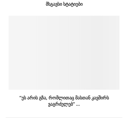
ᲛᲡᲒᲐᲕᲡᲘ ᲡᲢᲐᲢᲘᲔᲑᲘ
“ეს არის გზა, რომლითაც მასთან კავშირს
ვაგრძელებ” …