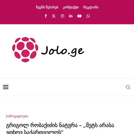
ᲩᲕᲔᲜᲡ ᲨᲔᲡᲐᲮᲔᲑ
ᲙᲝᲜᲢᲐᲥᲢᲘ
ᲠᲔᲙᲚᲐᲛᲐ
საზოგადოება
გრიგოლ რობაქიძის ნატვრა – „მეტს არასა
ვთხოვ საქართველოს”