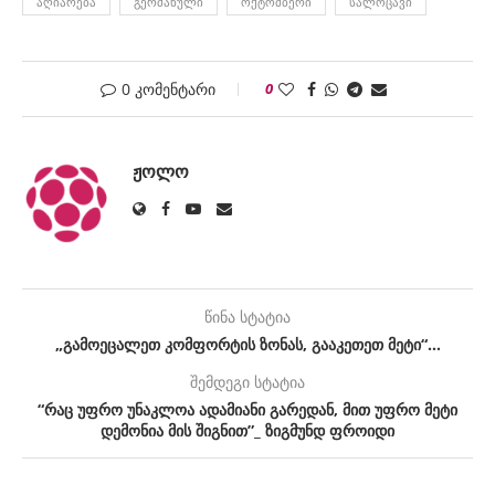
ᲐᲦᲘᲐᲠᲔᲑᲐ
ᲒᲔᲠᲛᲐᲜᲣᲚᲘ
ᲝᲥᲢᲝᲛᲑᲔᲠᲘ
ᲡᲐᲚᲝᲪᲐᲕᲘ
0 კომენტარი
0
ᲟᲝᲚᲝ
წინა სტატია
„გამოეცალეთ კომფორტის ზონას, გააკეთეთ მეტი“…
შემდეგი სტატია
“რაც უფრო უნაკლოა ადამიანი გარედან, მით უფრო მეტი
დემონია მის შიგნით”_ ზიგმუნდ ფროიდი