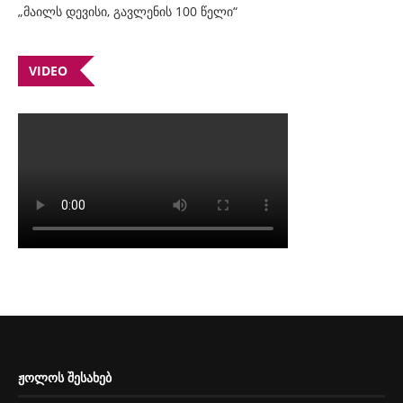
„მაილს დევისი, გავლენის 100 წელი“
VIDEO
ᲟᲝᲚᲝᲡ ᲨᲔᲡᲐᲮᲔᲑ