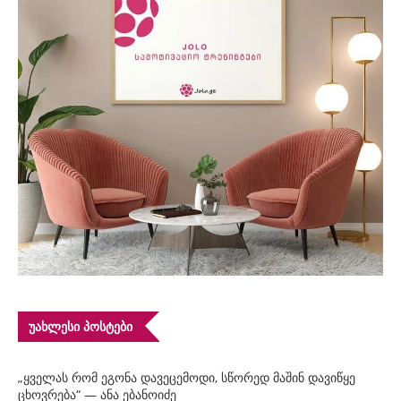
ᲣᲐᲮᲚᲔᲡᲘ ᲞᲝᲡᲢᲔᲑᲘ
„ყველას რომ ეგონა დავეცემოდი, სწორედ მაშინ დავიწყე
ცხოვრება“ — ანა ებანოიძე