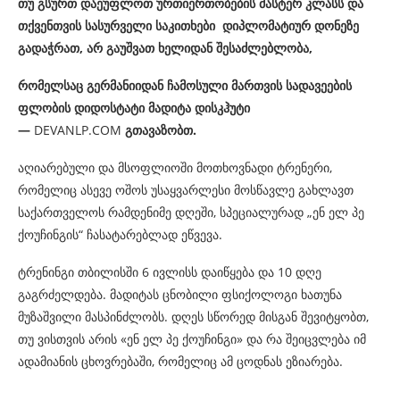
თუ
გსურთ
დაეუფლოთ
ურთიერთობების
მასტერ
კლასს
და
თქვენთვის
სასურველი
საკითხები
დიპლომატიურ
დონეზე
გადაჭრათ
,
არ
გაუშვათ
ხელიდან
შესაძლებლობა
,
რომელსაც
გერმანიიდან
ჩამოსული
მართვის
სადავეების
ფლობის
დიდოსტატი
მადიტა
დისკჰუტი
—
DEVANLP.COM
გთავაზობთ
.
აღიარებული და მსოფლიოში მოთხოვნადი ტრენერი,
რომელიც ასევე ოშოს უსაყვარლესი მოსწავლე გახლავთ
საქართველოს რამდენიმე დღეში, სპეციალურად „ენ ელ პე
ქოუჩინგის“ ჩასატარებლად ეწვევა.
ტრენინგი თბილისში 6 ივლისს დაიწყება და 10 დღე
გაგრძელდება. მადიტას ცნობილი ფსიქოლოგი ხათუნა
მუზაშვილი მასპინძლობს. დღეს სწორედ მისგან შევიტყობთ,
თუ ვისთვის არის «ენ ელ პე ქოუჩინგი» და რა შეიცვლება იმ
ადამიანის ცხოვრებაში, რომელიც ამ ცოდნას ეზიარება.