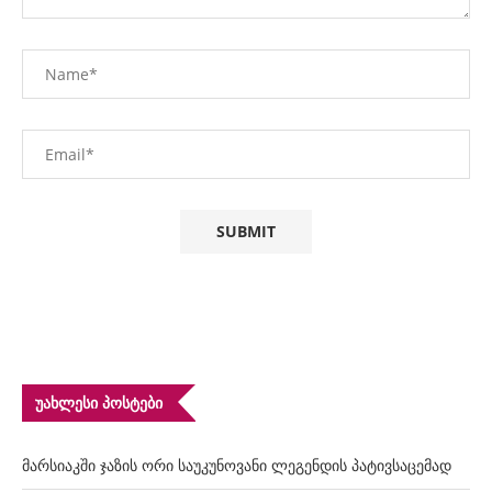
ᲣᲐᲮᲚᲔᲡᲘ ᲞᲝᲡᲢᲔᲑᲘ
მარსიაკში ჯაზის ორი საუკუნოვანი ლეგენდის პატივსაცემად