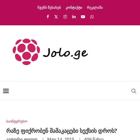
ᲩᲕᲔᲜᲡ ᲨᲔᲡᲐᲮᲔᲑ
ᲙᲝᲜᲢᲐᲥᲢᲘ
ᲠᲔᲙᲚᲐᲛᲐ
საინტერესო
რაზე ფიქრობენ მამაკაცები სექსის დროს?
ავტორი
Ჟოლო
May 14, 2015
409
ნახვა