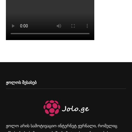
ᲟᲝᲚᲝᲡ ᲨᲔᲡᲐᲮᲔᲑ
ჟოლო არის სამოტივაციო ინტერნეტ ჟურნალი, რომელიც