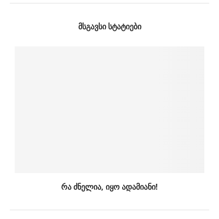
ᲛᲡᲒᲐᲕᲡᲘ ᲡᲢᲐᲢᲘᲔᲑᲘ
რა ძნელია, იყო ადამიანი!