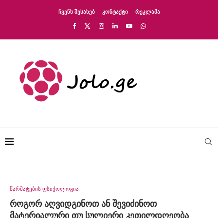
ᲩᲕᲔᲜᲡ ᲨᲔᲡᲐᲮᲔᲑ
ᲙᲝᲜᲢᲐᲥᲢᲘ
ᲠᲔᲙᲚᲐᲛᲐ
წარმატების ფსიქოლოგია
როგორ აღვიდგინოთ ან შევიძინოთ
მატერიალური თუ სულიერი კეთილდღეობა