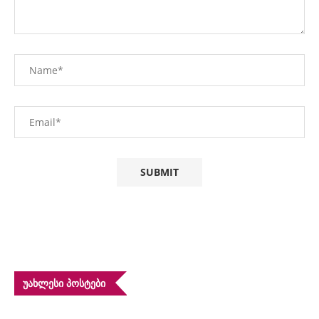
ᲣᲐᲮᲚᲔᲡᲘ ᲞᲝᲡᲢᲔᲑᲘ