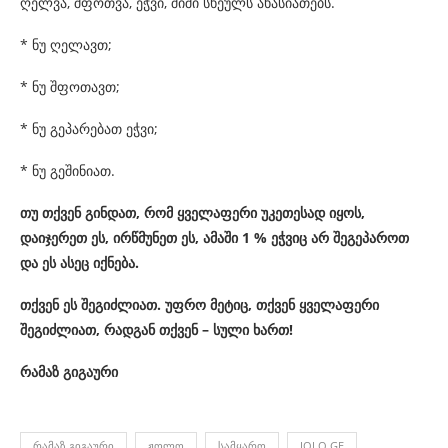
ღელვა, შფოთვა, ეჭვი, შიში სხეულს ახასიათებს.
* ნუ ღელავთ;
* ნუ შფოთავთ;
* ნუ გეპარებათ ეჭვი;
* ნუ გეშინიათ.
თუ თქვენ გინდათ, რომ ყველაფერი უკეთესად იყოს,
დაიჯერეთ ეს, ირწმუნეთ ეს, ამაში 1 % ეჭვიც არ შეგეპაროთ
და ეს ასეც იქნება.
თქვენ ეს შეგიძლიათ. უფრო მეტიც, თქვენ ყველაფერი
შეგიძლიათ, რადგან თქვენ – სული ხართ!
რამაზ გიგაური
ᲠᲐᲛᲐᲖ ᲒᲘᲒᲐᲣᲠᲘ
ᲟᲝᲚᲝ
ᲡᲐᲛᲧᲐᲠᲝ
JOLO.GE