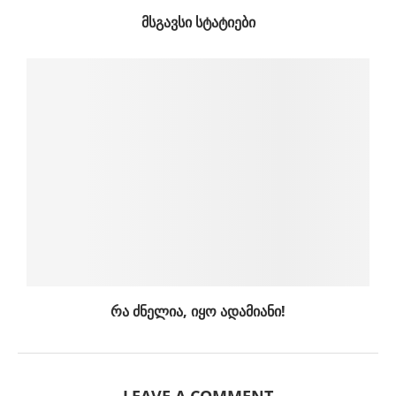
ᲛᲡᲒᲐᲕᲡᲘ ᲡᲢᲐᲢᲘᲔᲑᲘ
რა ძნელია, იყო ადამიანი!