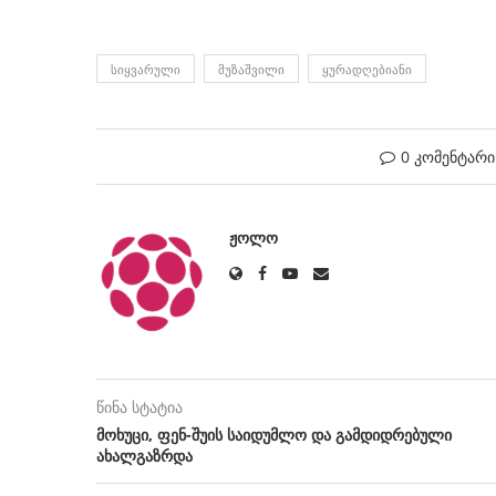
ᲡᲘᲧᲕᲐᲠᲣᲚᲘ
ᲛᲣᲖᲐᲨᲕᲘᲚᲘ
ᲧᲣᲠᲐᲓᲦᲔᲑᲘᲐᲜᲘ
0 კომენტარი
ᲟᲝᲚᲝ
წინა სტატია
მოხუცი, ფენ-შუის საიდუმლო და გამდიდრებული
ახალგაზრდა