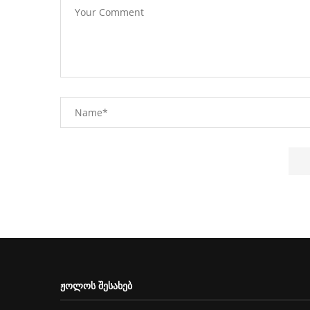
ᲟᲝᲚᲝᲡ ᲨᲔᲡᲐᲮᲔᲑ