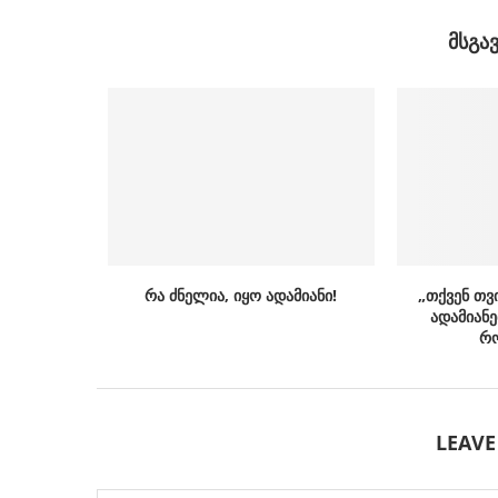
ᲛᲡᲒᲐ
რა ძნელია, იყო ადამიანი!
„თქვენ თვ
ადამიანე
რო
LEAV