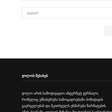
ᲟᲝᲚᲝᲡ ᲨᲔᲡᲐᲮᲔᲑ
ჟოლო არის სამოტივაციო ინტერნეტ ჟურნალი,
რომელიც ემსახურება საზოგადოებაში პოზიტივის
გავრცელებას და მკითხველს ეხმარება წარმატების
გზის პოვნაში. ჟოლოს მიზანია მოახდინოს საინტერესო