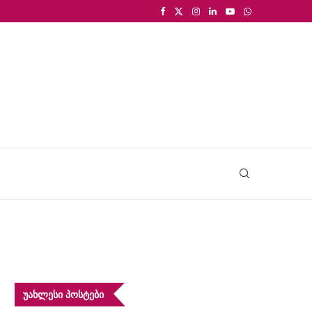
ᲣᲐᲮᲚᲔᲡᲘ ᲞᲝᲡᲢᲔᲑᲘ