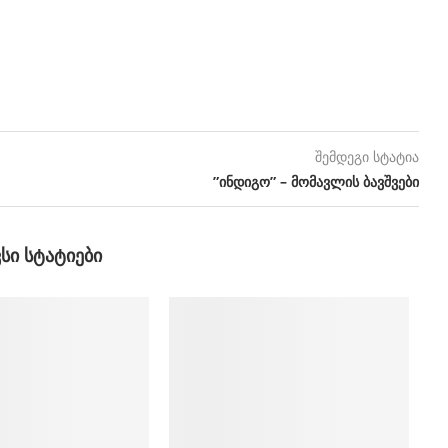
შემდეგი სტატია
”ინდიგო” – მომავლის ბავშვები
ᲕᲡᲘ ᲡᲢᲐᲢᲘᲔᲑᲘ