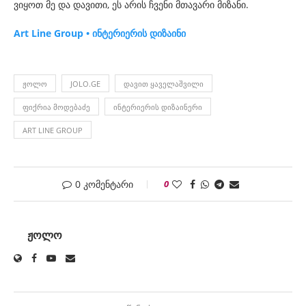
ვიყოთ მე და დავითი, ეს არის ჩვენი მთავარი მიზანი.
Art Line Group • ინტერიერის დიზაინი
ᲟᲝᲚᲝ
JOLO.GE
ᲓᲐᲕᲘᲗ ᲧᲐᲕᲔᲚᲐᲨᲕᲘᲚᲘ
ᲤᲘᲥᲠᲘᲐ ᲛᲝᲓᲔᲑᲐᲫᲔ
ᲘᲜᲢᲔᲠᲘᲔᲠᲘᲡ ᲓᲘᲖᲐᲘᲜᲔᲠᲘ
ART LINE GROUP
0 კომენტარი
0
ᲟᲝᲚᲝ