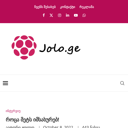
ᲩᲕᲔᲜᲡ ᲨᲔᲡᲐᲮᲔᲑ
ᲙᲝᲜᲢᲐᲥᲢᲘ
ᲠᲔᲙᲚᲐᲛᲐ
ინტერვიუ
როცა მეტს იმსახურებ!
ავტორი
Ჟოლო
October 8, 2022
443
ნახვა