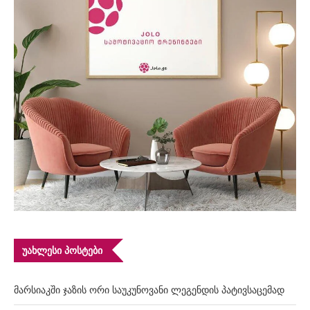
ᲣᲐᲮᲚᲔᲡᲘ ᲞᲝᲡᲢᲔᲑᲘ
მარსიაკში ჯაზის ორი საუკუნოვანი ლეგენდის პატივსაცემად