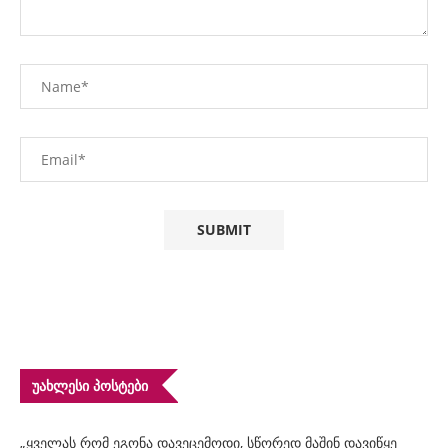
ᲣᲐᲮᲚᲔᲡᲘ ᲞᲝᲡᲢᲔᲑᲘ
„ყველას რომ ეგონა დავეცემოდი, სწორედ მაშინ დავიწყე