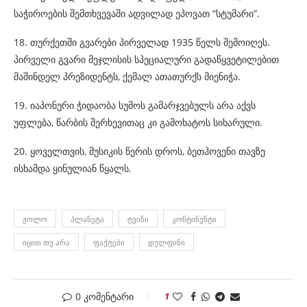
საჭიროების შემთხვევაში ადვილად ეპოვათ “სტუმარი”.
18. თურქეთში გვარები პირველად 1935 წელს შემოიღეს.
პირველი გვარი მეჯლისის სპეციალური გადაწყვეტილებით
მაშინდელ პრეზიდენტს, ქემალ ათათურქს მიენიჭა.
19. იაპონური ჭიდაობა სუმოს გამარჯვებულს არა აქვს
უფლება, წარბის შერხევითაც კი გამოხატოს სიხარული.
20. ყოველთვის, მუსიკის წერის დროს, ბეთჰოვენი თავზე
ისხამდა ყინულიან წყალს.
ᲟᲝᲚᲝ
ᲞᲚᲐᲜᲔᲢᲐ
ᲢᲕᲘᲜᲘ
ᲙᲝᲜᲢᲘᲜᲔᲜᲢᲘ
ᲘᲪᲘᲗ ᲗᲣ ᲐᲠᲐ
ᲤᲐᲥᲢᲔᲑᲘ
ᲓᲔᲚᲤᲘᲜᲘ
0 კომენტარი
1