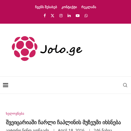
ᲩᲕᲔᲜᲡ ᲨᲔᲡᲐᲮᲔᲑ
ᲙᲝᲜᲢᲐᲥᲢᲘ
ᲠᲔᲙᲚᲐᲛᲐ
ხელოვნება
შვეიცარიაში ჩარლი ჩაპლინის მუზეუმი იხსნება
ავტორი
Ნინო Გონგაძე
April 18, 2016
246
ნახვა