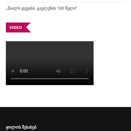
„მაილს დევისი, გავლენის 100 წელი“
VIDEO
ᲟᲝᲚᲝᲡ ᲨᲔᲡᲐᲮᲔᲑ