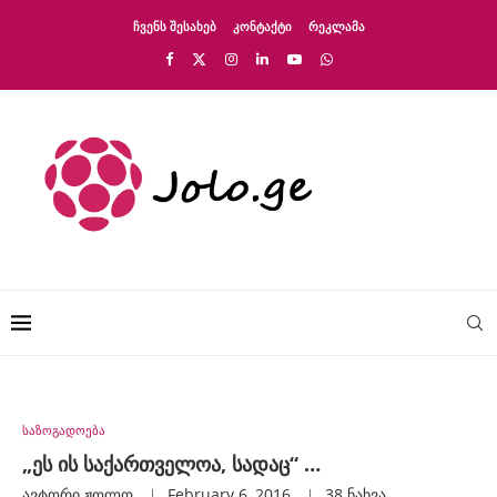
ᲩᲕᲔᲜᲡ ᲨᲔᲡᲐᲮᲔᲑ
ᲙᲝᲜᲢᲐᲥᲢᲘ
ᲠᲔᲙᲚᲐᲛᲐ
საზოგადოება
„ეს ის საქართველოა, სადაც“ …
ავტორი
Ჟოლო
February 6, 2016
38
ნახვა