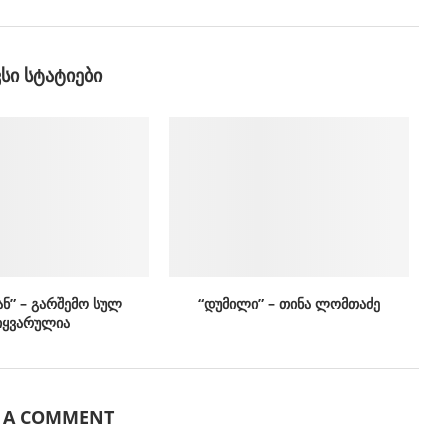
ᲕᲡᲘ ᲡᲢᲐᲢᲘᲔᲑᲘ
ან” – გარშემო სულ
“დუმილი” – თინა ლომთაძე
იყვარულია
E A COMMENT