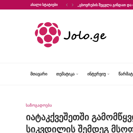
ᲐᲮᲐᲚᲘ ᲡᲢᲐᲢᲘᲔᲑᲘ
„ᲪᲮᲝᲕᲠᲔᲑᲘᲡ ᲨᲔᲪᲕᲚᲐ ᲒᲘᲜᲓᲐᲗ ᲓᲐ 
ᲛᲗᲐᲕᲐᲠᲘ
ᲗᲔᲛᲐᲢᲘᲙᲐ
ᲘᲜᲢᲔᲠᲕᲘᲣ
ᲬᲐᲠᲛᲐ
საზოგადოება
იატაკქვეშეთში გამომწ
სიკვდილის შემდეგ მსო