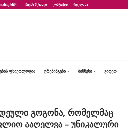
ᲗᲐᲜᲐᲪ ᲡᲬᲠᲐᲤᲐᲓ?“ – ᲤᲡᲘᲥᲝᲚᲝᲒᲘᲡ...
ᲩᲕᲔᲜᲡ ᲨᲔᲡᲐᲮᲔᲑ
ᲙᲝᲜᲢᲐᲥᲢᲘ
ᲠᲔᲙᲚᲐᲛᲐ
ᲢᲔᲑᲘᲡ ᲤᲡᲘᲥᲝᲚᲝᲒᲘᲐ
ᲢᲠᲔᲜᲘᲜᲒᲔᲑᲘ
ᲑᲘᲖᲜᲔᲡᲘ
ᲕᲘᲓᲔᲝ
ყვდეული გოგონა, რომელმაც
ფლიო ააღელვა – უნიკალური