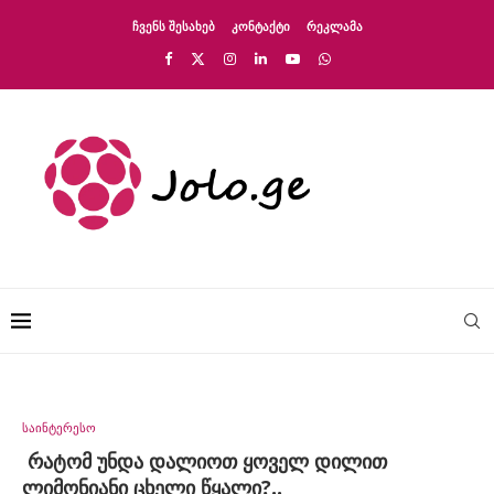
ᲩᲕᲔᲜᲡ ᲨᲔᲡᲐᲮᲔᲑ
ᲙᲝᲜᲢᲐᲥᲢᲘ
ᲠᲔᲙᲚᲐᲛᲐ
საინტერესო
რატომ უნდა დალიოთ ყოველ დილით
ლიმონიანი ცხელი წყალი?..