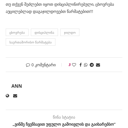
თუ თქვენ შეძლებთ იყოთ დისციპლინირებული, ცხოვრება
აუცილებლად დაგაჯილდოვებთ წარმატებით!!!
ᲪᲮᲝᲕᲠᲔᲑᲐ
ᲓᲘᲡᲪᲘᲞᲚᲘᲜᲐ
ᲯᲘᲚᲓᲝ
ᲡᲐᲔᲠᲗᲐᲨᲝᲠᲘᲡᲝ ᲬᲐᲠᲛᲐᲢᲔᲑᲐ
0 კომენტარი
3
ANN
წინა სტატია
„ვინმე ჩვენსავით უფულო გამოივლის და გაიხარებსო“