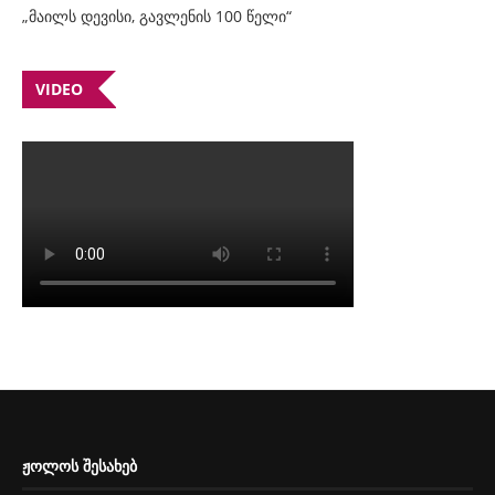
„მაილს დევისი, გავლენის 100 წელი“
VIDEO
ᲟᲝᲚᲝᲡ ᲨᲔᲡᲐᲮᲔᲑ