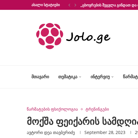
ᲐᲮᲐᲚᲘ ᲡᲢᲐᲢᲘᲔᲑᲘ
„ᲪᲮᲝᲕᲠᲔᲑᲘᲡ ᲨᲔᲪᲕᲚᲐ ᲒᲘᲜᲓᲐᲗ ᲓᲐ 
ᲛᲗᲐᲕᲐᲠᲘ
ᲗᲔᲛᲐᲢᲘᲙᲐ
ᲘᲜᲢᲔᲠᲕᲘᲣ
ᲬᲐᲠᲛᲐ
წარმატების ფსიქოლოგია
ტრენინგები
მოქშა ფეიქარის სამდღი
ავტორი
Დეა Თავბერიძე
September 28, 2023
2