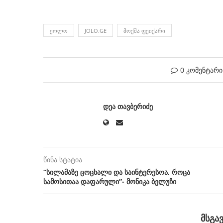
ᲟᲝᲚᲝ
JOLO.GE
ᲛᲝᲥᲨᲐ ᲤᲔᲘᲥᲐᲠᲘ
0 კომენტარი
ᲓᲔᲐ ᲗᲐᲕᲑᲔᲠᲘᲫᲔ
წინა სტატია
“სილამაზე ცოცხალი და საინტერესოა, როცა
სამოსითაა დაფარული”- მონიკა ბელუჩი
ᲛᲡᲒᲐ