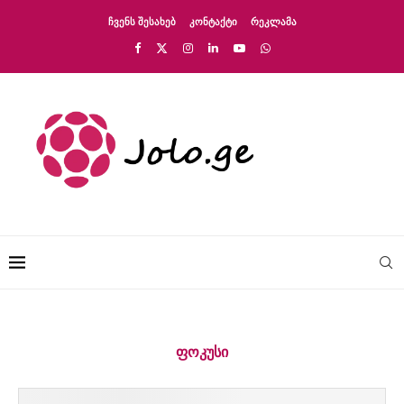
ᲩᲕᲔᲜᲡ ᲨᲔᲡᲐᲮᲔᲑ
ᲙᲝᲜᲢᲐᲥᲢᲘ
ᲠᲔᲙᲚᲐᲛᲐ
ᲤᲝᲙᲣᲡᲘ