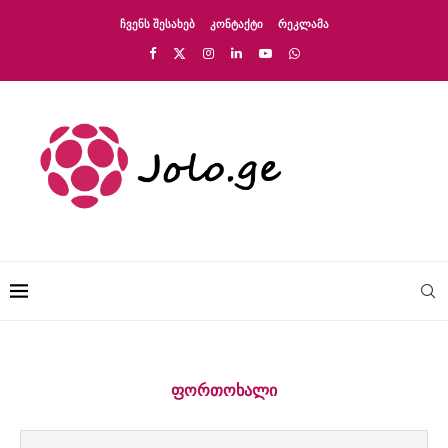
ᲩᲕᲔᲜᲡ ᲨᲔᲡᲐᲮᲔᲑ
ᲙᲝᲜᲢᲐᲥᲢᲘ
ᲠᲔᲙᲚᲐᲛᲐ
ᲤᲝᲠᲗᲝᲮᲐᲚᲘ