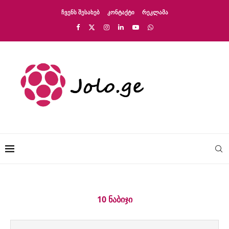
ᲩᲕᲔᲜᲡ ᲨᲔᲡᲐᲮᲔᲑ
ᲙᲝᲜᲢᲐᲥᲢᲘ
ᲠᲔᲙᲚᲐᲛᲐ
10 ᲜᲐᲑᲘᲯᲘ