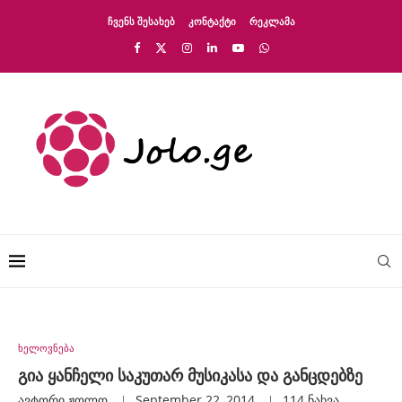
ᲩᲕᲔᲜᲡ ᲨᲔᲡᲐᲮᲔᲑ
ᲙᲝᲜᲢᲐᲥᲢᲘ
ᲠᲔᲙᲚᲐᲛᲐ
ხელოვნება
გია ყანჩელი საკუთარ მუსიკასა და განცდებზე
ავტორი
Ჟოლო
September 22, 2014
114
ნახვა