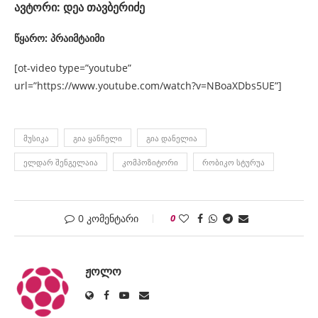
ავტორი: დეა თავბერიძე
წყარო: პრაიმტაიმი
[ot-video type=”youtube”
url=”https://www.youtube.com/watch?v=NBoaXDbs5UE”]
ᲛᲣᲡᲘᲙᲐ
ᲒᲘᲐ ᲧᲐᲜᲩᲔᲚᲘ
ᲒᲘᲐ ᲓᲐᲜᲔᲚᲘᲐ
ᲔᲚᲓᲐᲠ ᲨᲔᲜᲒᲔᲚᲐᲘᲐ
ᲙᲝᲛᲞᲝᲖᲘᲢᲝᲠᲘ
ᲠᲝᲑᲘᲙᲝ ᲡᲢᲣᲠᲣᲐ
0 კომენტარი
0
ᲟᲝᲚᲝ