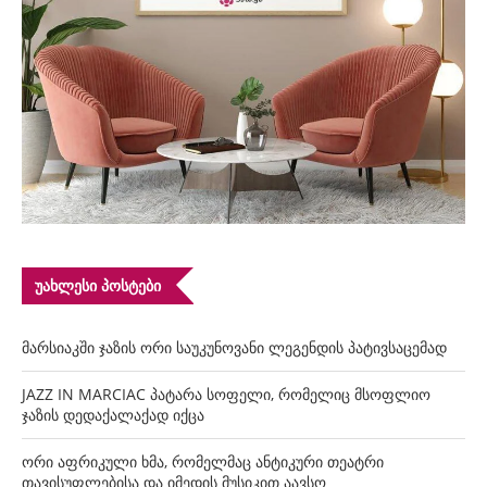
ᲣᲐᲮᲚᲔᲡᲘ ᲞᲝᲡᲢᲔᲑᲘ
მარსიაკში ჯაზის ორი საუკუნოვანი ლეგენდის პატივსაცემად
JAZZ IN MARCIAC პატარა სოფელი, რომელიც მსოფლიო
ჯაზის დედაქალაქად იქცა
ორი აფრიკული ხმა, რომელმაც ანტიკური თეატრი
თავისუფლებისა და იმედის მუსიკით აავსო