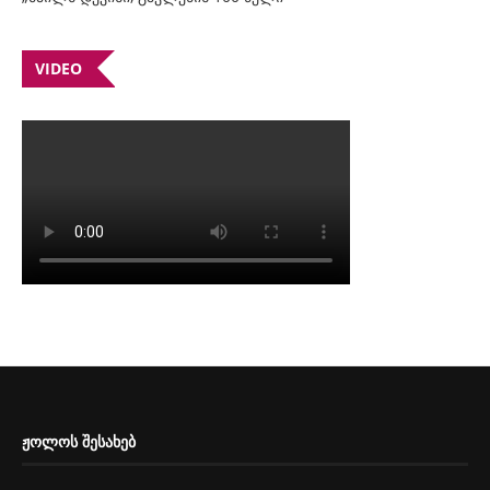
VIDEO
ᲟᲝᲚᲝᲡ ᲨᲔᲡᲐᲮᲔᲑ