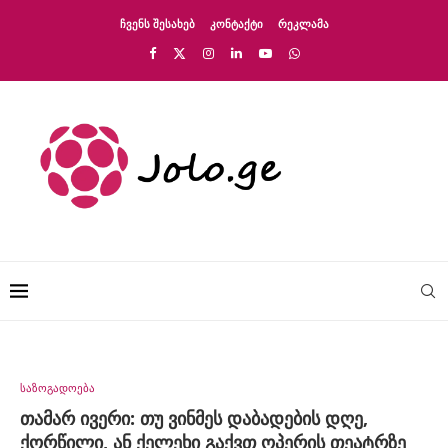
ᲩᲕᲔᲜᲡ ᲨᲔᲡᲐᲮᲔᲑ
ᲙᲝᲜᲢᲐᲥᲢᲘ
ᲠᲔᲙᲚᲐᲛᲐ
საზოგადოება
თამარ ივერი: თუ ვინმეს დაბადების დღე,
ქორწილი, ან ქელეხი გაქვთ ოპერის თეატრზე