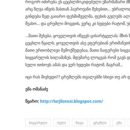
როგორ იძირება ეს ცეცხლმოკიდებული უზარმაზარი მზე 
არც ზღვა იწვის მასთან ჰაეროვანი შეხებით… უბრალო
გინდება ზედ გაიარო ფეხშიშველმა, ფეხის გულებს ალ
შეახო… და ცრემლი მოგდის, ვერც კი ხვდები რატომ,
…მათი შეხება, ყოველთვის იწვევს ცისარტყელას; მზის 
ცეცხლი წყალს, ყოველთვის ასე ეფერებიან ერთმანეთ
მათი ერთობლივი შემოქმედებაა, მათი ნაფერები სიყვ
სიყვარულის სილამაზეს, მდუმარე ლოცვას რომ გავს დ
სული ითხოვს ამას და ვერ ხვდები რატომ, მაგრამ…
იცი რას მივხვდი?? ცრემლებს თვალებში სხივი თუ არ დ
ემა ომანაძე
წყარო:
http://lurjilotosi.blogspot.com/
ᲡᲘᲧᲕᲐᲠᲣᲚᲘ
ᲡᲣᲚᲘ
ᲖᲦᲕᲐ
ᲪᲠᲔᲛᲚᲘ
ᲔᲛᲐ