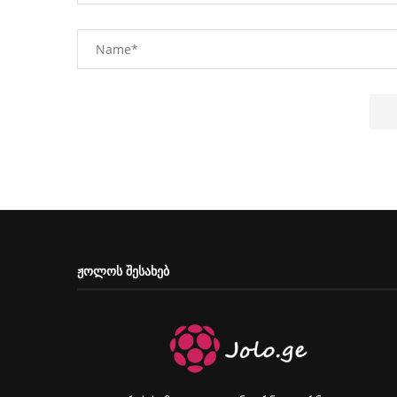
ᲟᲝᲚᲝᲡ ᲨᲔᲡᲐᲮᲔᲑ