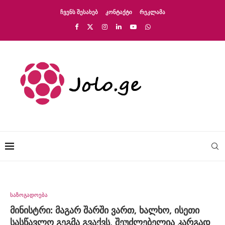
ᲩᲕᲔᲜᲡ ᲨᲔᲡᲐᲮᲔᲑ
ᲙᲝᲜᲢᲐᲥᲢᲘ
ᲠᲔᲙᲚᲐᲛᲐ
საზოგადოება
მინისტრი: მაგარ შარში ვართ, ხალხო, ისეთი
სასწავლო გეგმა გვაქვს, შეუძლებელია კარგად