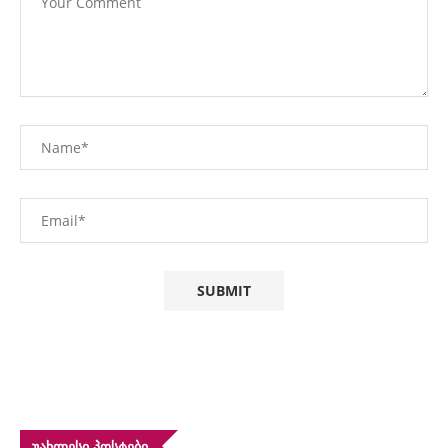
ᲣᲐᲮᲚᲔᲡᲘ ᲞᲝᲡᲢᲔᲑᲘ