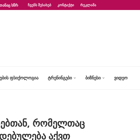
ᲗᲐᲜᲐᲪ ᲡᲬᲠᲐᲤᲐᲓ?“ – ᲤᲡᲘᲥᲝᲚᲝᲒᲘᲡ...
ᲩᲕᲔᲜᲡ ᲨᲔᲡᲐᲮᲔᲑ
ᲙᲝᲜᲢᲐᲥᲢᲘ
ᲠᲔᲙᲚᲐᲛᲐ
ᲢᲔᲑᲘᲡ ᲤᲡᲘᲥᲝᲚᲝᲒᲘᲐ
ᲢᲠᲔᲜᲘᲜᲒᲔᲑᲘ
ᲑᲘᲖᲜᲔᲡᲘ
ᲕᲘᲓᲔᲝ
ნებთან, რომელთაც
იდებულება აქვთ