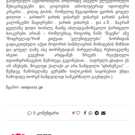
გაჩერებული ავტომობილის ბოლომდე აწეული ელექტრონული
მუსიკისგუგუნი და გოგოების აბსოლუტურად იდიოტური
კისკისი… ვიღაც ტიპის, რომელიც მეგაფონით ყვირის ყოველ
დილით – ჯართი!!! ჯართს ვიბარებ! ვიბარებ ჯართს! გაზის
კალონკებს! მაცივრებს!… ჯართს ვიბარებ .. და ა.შ… მაგრამ
ყველაზე დიდი სიახლე მაინც ახლადგამოჩეკილი ქართველი
ბაიკერები არიან – რომლებსაც როგორც ჩანს “მაყუჩი” ანუ
“შოფრულად”რომ ვთქვათ “გლუშიტელები” ნორმიდან
გადაკეთებული აქვთ მოტორის სიმძლავრის მომატების მიზნით
და ყოველ ღამე ასე თორმეტიდან პირველამდე რუსთაველზე
ისეთი გუგუნით არტყამენ წრეებს რეაქტიული
თვითმფრინავების შემოსევა გეგონებათ… პატრულს ცხადია ეს
არ აწუხებს, მოკლედ ქალაქი კი არა ნამდვილი “ფსიხუშკაა” …
შემდეგ ჩამოსვლაზე ყურებში სილიკონის საცობებით უნდა
ჩამოვიდე თორემ ნამდვილად სამკურნალო გავხდები:)
წყარო: newposts.ge
0 კომენტარი
0