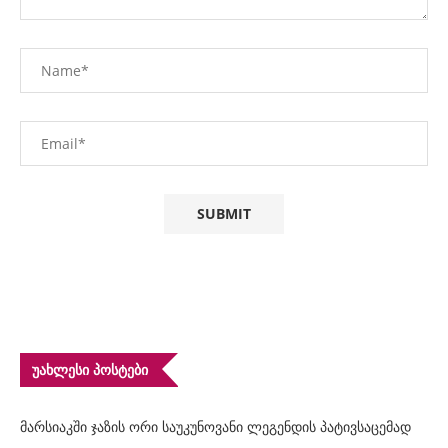
ᲣᲐᲮᲚᲔᲡᲘ ᲞᲝᲡᲢᲔᲑᲘ
მარსიაკში ჯაზის ორი საუკუნოვანი ლეგენდის პატივსაცემად