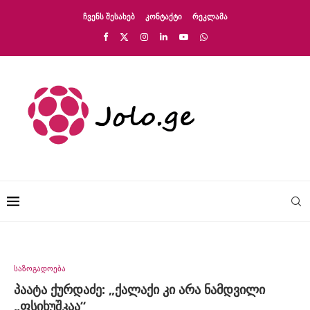
ᲩᲕᲔᲜᲡ ᲨᲔᲡᲐᲮᲔᲑ
ᲙᲝᲜᲢᲐᲥᲢᲘ
ᲠᲔᲙᲚᲐᲛᲐ
საზოგადოება
პაატა ქურდაძე: „ქალაქი კი არა ნამდვილი
„ფსიხუშკაა“