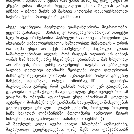
იმიტომ… ადამიანის ტვინს რას უზამს ამაზე თუ დაფიქდება ის
უწყება ვისაც ხმაურის რეგულაციები ეხება ზალიან კარგი
იქნება – იმედი მაქვს ამ მარტივ კითხვაზე დასაფიქრებლად
საჭირო ტვინის რაოდენობა გააჩნიათ:(
ასევე აუტანელია პატრულის ლაზღანდარობა მიკროფონში.
ყველას გინახავთ – მაშინაც კი როდესაც ‘მიმართვის” ობიექტი
სულ რაღაც ორ მეტრშია, პატრული მას მაინც მიკროფონით და
ასვატიანი გამაძლიერებელის საშუალებით მიმართავს – დროს
რა თქმა უნდა არ აქვს მნიშვნელობა, პატრული ალბათ
სამართლიანობად თვლის, რომ რადგან თვითონ არ ძინავს
ღამის სამ საათზე, არც სხვამ უნდა დაიძინოს… მას სრულიად
არ აწუხებს, რომ ვინმე ავადმყოფს, ბავშვს ან უბრალოდ
ზალიან დაღლილ ადამიანს შეიძლება ძილი დაუფრთხოს
მისმა გაუთავებელმა ღრიალმა მიკროფონში: “ოპელი გაიყვანე
მანქანა, იმოძრავე, ოპელი იმოძრავე!!!!” … გეგონება
მიკროფონის გარეშე რომ უთხრას “ოპელი” ვერ გაიგონებს,
გეგონება მთელმა ქალაქმა აუცილებლად უნდა იცოდეს რომ ამ
უბადრუკმა ოპელმა აუციებლად უნდა იმოძრაოს!!! ყოვლად
აუტანელი მოსასმენია უნიფორმიანი სახელმწიფო მოხელეების
გაუთავებელი ღრიალი ქალაქის ქუჩებში, რომელიც როგორც
ჩანს საკუთარ ლიმუზინებში მთვლემარე ქართველ ნეტარ
ჩინოვნიკებს დედაპოლიციის ნანასავით ჩაესმის :(:(
ამ ზაფხულს კიდევ ბევრი ახალი “ხმაურები” აღმოვაჩინე,
მაგალითად ფეიერვერკების, ღამე შენს ღია ფანჯარასთან