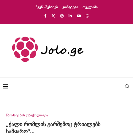
ᲩᲕᲔᲜᲡ ᲨᲔᲡᲐᲮᲔᲑ
ᲙᲝᲜᲢᲐᲥᲢᲘ
ᲠᲔᲙᲚᲐᲛᲐ
წარმატების ფსიქოლოგია
„ქალი რომლის გარშემოც ტრიალებს
სამყარო“…