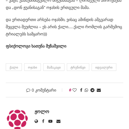
– კაცი, უპასუხისმგებლო ბიჭუნასაგან – ღირსეული პიროვნება
და „დონ ჟუანისაგან“ ოჯახის ერთგული მამა.
და ერთადერთი არსება ოჯახში, ვისაც ამინდის ამგვარად
შეცვლა შეუძლია – ეს არის ქალი…..ქალი რომლის გარშემოც
ტრიალებს სამყარო)))
ფსიქოლოგი ხათუნა მუზაშვილი
ᲥᲐᲚᲘ
ᲝᲯᲐᲮᲘ
ᲛᲐᲛᲐᲙᲐᲪᲘ
ᲢᲠᲔᲜᲘᲜᲒᲘ
ᲘᲓᲔᲐᲚᲣᲠᲘ
0 კომენტარი
0
ᲟᲝᲚᲝ