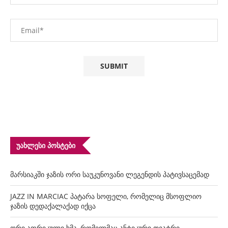
ᲣᲐᲮᲚᲔᲡᲘ ᲞᲝᲡᲢᲔᲑᲘ
მარსიაკში ჯაზის ორი საუკუნოვანი ლეგენდის პატივსაცემად
JAZZ IN MARCIAC პატარა სოფელი, რომელიც მსოფლიო
ჯაზის დედაქალაქად იქცა
ორი აფრიკული ხმა, რომელმაც ანტიკური თეატრი