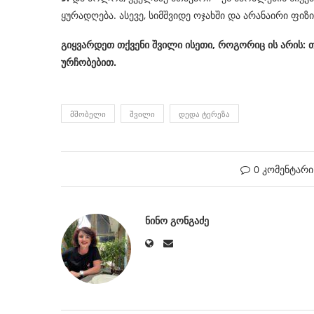
ყურადღება. ასევე, სიმშვიდე ოჯახში და არანაირი ფიზი
გიყვარდეთ თქვენი შვილი ისეთი, როგორიც ის არის: 
ურჩობებით.
ᲛᲨᲝᲑᲔᲚᲘ
ᲨᲕᲘᲚᲘ
ᲓᲔᲓᲐ ᲢᲔᲠᲔᲖᲐ
0 კომენტარი
ᲜᲘᲜᲝ ᲒᲝᲜᲒᲐᲫᲔ