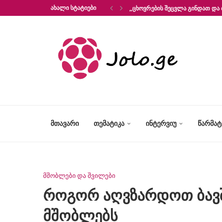
ᲐᲮᲐᲚᲘ ᲡᲢᲐᲢᲘᲔᲑᲘ
„ᲪᲮᲝᲕᲠᲔᲑᲘᲡ ᲨᲔᲪᲕᲚᲐ ᲒᲘᲜᲓᲐᲗ ᲓᲐ 
ᲛᲗᲐᲕᲐᲠᲘ
ᲗᲔᲛᲐᲢᲘᲙᲐ
ᲘᲜᲢᲔᲠᲕᲘᲣ
ᲬᲐᲠᲛᲐ
მშობლები და შვილები
როგორ აღვზარდოთ ბავშვ
მშობლებს