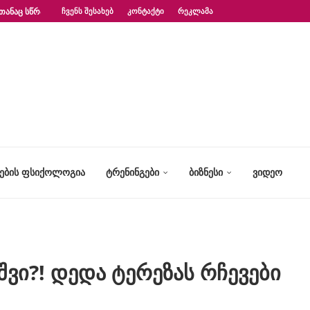
ᲗᲐᲜᲐᲪ ᲡᲬᲠᲐᲤᲐᲓ?“ – ᲤᲡᲘᲥᲝᲚᲝᲒᲘᲡ...
ᲩᲕᲔᲜᲡ ᲨᲔᲡᲐᲮᲔᲑ
ᲙᲝᲜᲢᲐᲥᲢᲘ
ᲠᲔᲙᲚᲐᲛᲐ
ᲢᲔᲑᲘᲡ ᲤᲡᲘᲥᲝᲚᲝᲒᲘᲐ
ᲢᲠᲔᲜᲘᲜᲒᲔᲑᲘ
ᲑᲘᲖᲜᲔᲡᲘ
ᲕᲘᲓᲔᲝ
ი?! დედა ტერეზას რჩევები