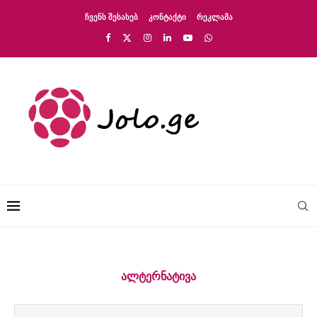
ᲩᲕᲔᲜᲡ ᲨᲔᲡᲐᲮᲔᲑ
ᲙᲝᲜᲢᲐᲥᲢᲘ
ᲠᲔᲙᲚᲐᲛᲐ
ᲐᲚᲢᲔᲠᲜᲐᲢᲘᲕᲐ