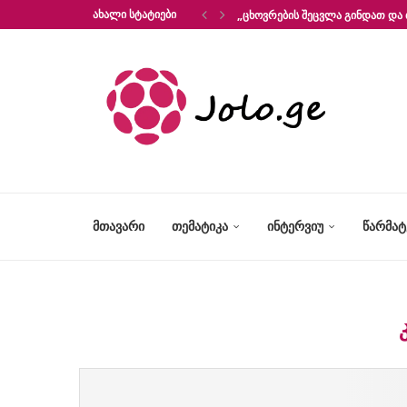
ᲐᲮᲐᲚᲘ ᲡᲢᲐᲢᲘᲔᲑᲘ
„ᲪᲮᲝᲕᲠᲔᲑᲘᲡ ᲨᲔᲪᲕᲚᲐ ᲒᲘᲜᲓᲐᲗ ᲓᲐ 
ᲛᲗᲐᲕᲐᲠᲘ
ᲗᲔᲛᲐᲢᲘᲙᲐ
ᲘᲜᲢᲔᲠᲕᲘᲣ
ᲬᲐᲠᲛᲐ