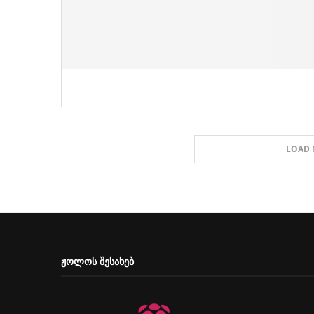
LOAD 
ᲟᲝᲚᲝᲡ ᲨᲔᲡᲐᲮᲔᲑ