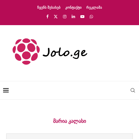
ᲩᲕᲔᲜᲡ ᲨᲔᲡᲐᲮᲔᲑ
ᲙᲝᲜᲢᲐᲥᲢᲘ
ᲠᲔᲙᲚᲐᲛᲐ
ᲛᲐᲠᲘᲐ ᲙᲐᲚᲐᲡᲘ