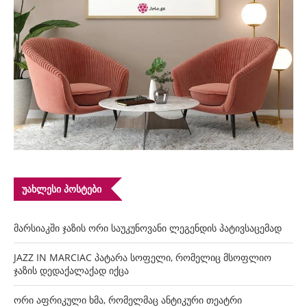
ᲣᲐᲮᲚᲔᲡᲘ ᲞᲝᲡᲢᲔᲑᲘ
მარსიაკში ჯაზის ორი საუკუნოვანი ლეგენდის პატივსაცემად
JAZZ IN MARCIAC პატარა სოფელი, რომელიც მსოფლიო
ჯაზის დედაქალაქად იქცა
ორი აფრიკული ხმა, რომელმაც ანტიკური თეატრი