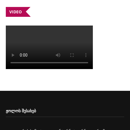
VIDEO
ᲟᲝᲚᲝᲡ ᲨᲔᲡᲐᲮᲔᲑ