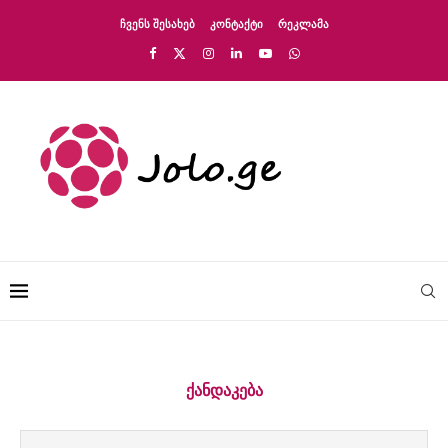
ᲩᲕᲔᲜᲡ ᲨᲔᲡᲐᲮᲔᲑ
ᲙᲝᲜᲢᲐᲥᲢᲘ
ᲠᲔᲙᲚᲐᲛᲐ
ᲥᲐᲜᲓᲐᲙᲔᲑᲐ