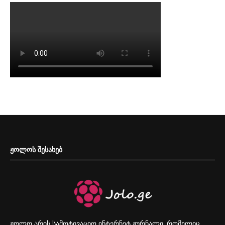
ᲟᲝᲚᲝᲡ ᲨᲔᲡᲐᲮᲔᲑ
ჟოლო არის სამოტივაციო ინტერნეტ ჟურნალი, რომელიც