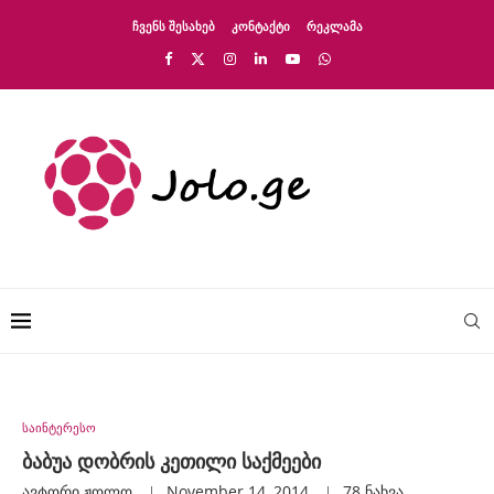
ᲩᲕᲔᲜᲡ ᲨᲔᲡᲐᲮᲔᲑ
ᲙᲝᲜᲢᲐᲥᲢᲘ
ᲠᲔᲙᲚᲐᲛᲐ
საინტერესო
ბაბუა დობრის კეთილი საქმეები
ავტორი
Ჟოლო
November 14, 2014
78
ნახვა