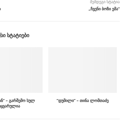
შემდეგი სტატია
ი
„ჩვენი ბოზი ემა“
ᲕᲡᲘ ᲡᲢᲐᲢᲘᲔᲑᲘ
ან” – გარშემო სულ
“დუმილი” – თინა ლომთაძე
იყვარულია